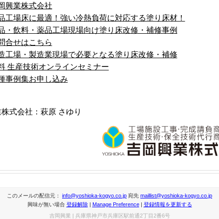
岡興業株式会社
品工場床に最適！強い冷熱負荷に対応する塗り床材！
品・飲料・薬品工場現場向け塗り床改修・補修事例
問合せはこちら
造工場・製造業現場で必要となる塗り床改修・補修
料 生産技術オンラインセミナー
種事例集お申し込み
株式会社：萩原 さゆり
このメールの配信元：
info@yoshioka-kogyo.co.jp
宛先
maillist@yoshioka-kogyo.co.jp
興味が無い場合
登録解除
|
Manage Preference
|
登録情報を更新する
吉岡興業 | 兵庫県神戸市兵庫区駅前通2丁目2番6号