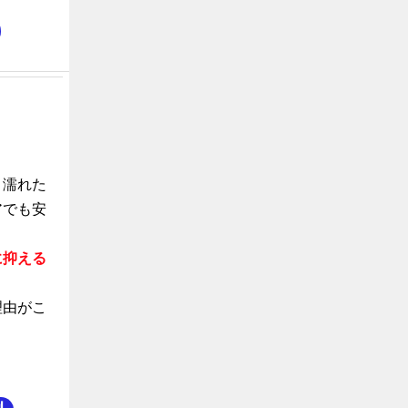
、濡れた
アでも安
に抑える
理由がこ