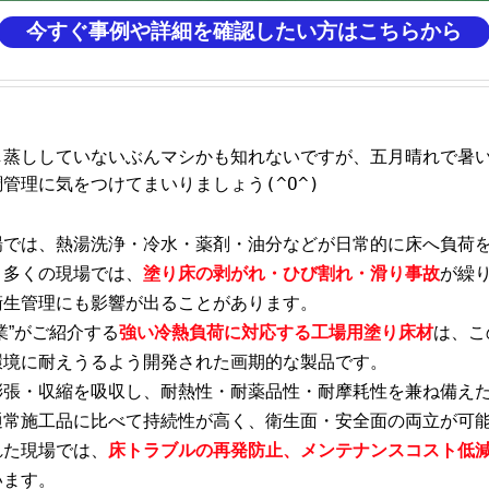
今すぐ事例や詳細を確認したい方はこちらから
し蒸ししていないぶんマシかも知れないですが、五月晴れで暑
管理に気をつけてまいりましょう(^O^)
場では、熱湯洗浄・冷水・薬剤・油分などが日常的に床へ負荷
。多くの現場では、
塗り床の剥がれ・ひび割れ・滑り事故
が繰
衛生管理にも影響が出ることがあります。
業”がご紹介する
強い冷熱負荷に対応する工場用塗り床材
は、こ
環境に耐えうるよう開発された画期的な製品です。
膨張・収縮を吸収し、耐熱性・耐薬品性・耐摩耗性を兼ね備え
通常施工品に比べて持続性が高く、衛生面・安全面の両立が可
れた現場では、
床トラブルの再発防止、
メンテナンスコスト低
います。