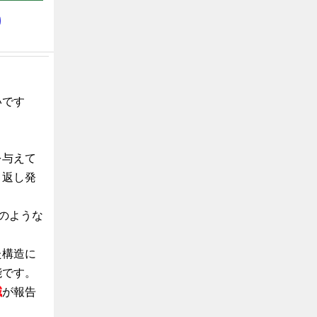
いです
を与えて
り返し発
のような
た構造に
能です。
減
が報告