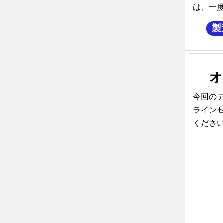
は、一
製
オ
今回の
ライン
くださ