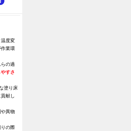
例
、温度変
が作業環
れらの過
しやすさ
な塗り床
に貢献し
制や異物
。
困りの際