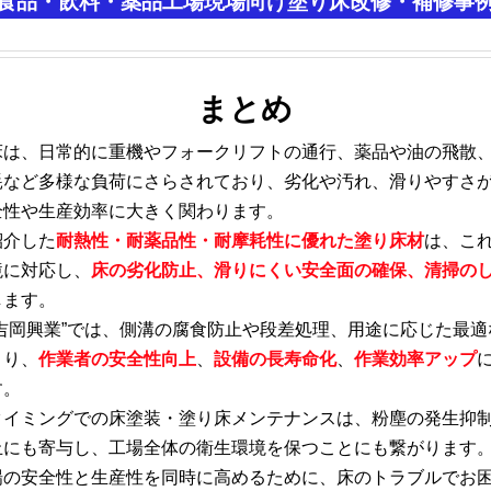
食品・飲料・薬品工場現場向け塗り床改修・補修事
まとめ
床は、日常的に重機やフォークリフトの通行、薬品や油の飛散
耗など多様な負荷にさらされており、劣化や汚れ、滑りやすさ
全性や生産効率に大きく関わります。
紹介した
耐熱性・耐薬品性・耐摩耗性に優れた塗り床材
は、こ
境に対応し、
床の劣化防止、
滑りにくい安全面の確保、
清掃の
します。
“吉岡興業”では、側溝の腐食防止や段差処理、用途に応じた最適
より、
作業者の安全性向上
、
設備の長寿命化
、
作業効率アップ
す。
タイミングでの床塗装・塗り床メンテナンスは、粉塵の発生抑
止にも寄与し、工場全体の衛生環境を保つことにも繋がります
場の安全性と生産性を同時に高めるために、床のトラブルでお