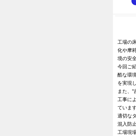
工場の
化や摩
境の安
今回ご
酷な環
を実現
また、
工事に
ていま
適切な
混入防
工場現