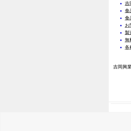
吉
食
食
お
製
無
各
吉岡興業