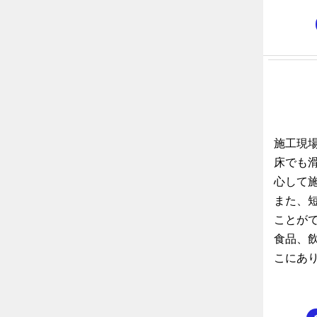
施工現
床でも
心して
また、
ことが
食品、
こにあ