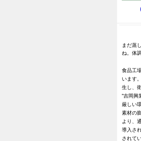
まだ蒸
ね。体調
食品工
います
生し、
“吉岡興
厳しい
素材の
より、
導入さ
されて