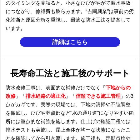
のタイミングを見誤ると、小さなひびがやがて漏水事故
につながり、修繕費も膨らみます。“吉岡興業”は事前の劣
化診断と原因分析を重視し、最適な防水工法を提案して
います。
詳細はこちら
長寿命工法と施工後のサポート
防水改修工事は、表面的な補修だけでなく「
下地からの
改修
」「
排水経路の適正化
」「
信頼できる施工管理
」の3
点がカギです。実際の現場では、下地の清掃や不陸調整
を徹底し、ひびや弱点部など“水の通り道”になりやすい箇
所には重点的な補強を施します。仕上げの確認工程では
排水テストも実施し、屋上全体が均一な状態になったこ
とを確認してから引き渡します。施工後も、定期点検や