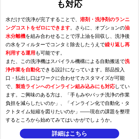
も対応
水だけで洗浄が完了することで、
溶剤・洗浄剤のランニ
ングコストをゼロにできます
。さらに、オプションの
油
水分離機
を組み合わせることで浮上油を回収し、洗浄後
の水をフィルターでコンタミ除去したうえで
繰り返し再
利用する運用
も可能です。
また、この洗浄機はスパイラル機構による自動搬送で
洗
浄作業を自動化
できる設計になっています。部品投入
口・払出し口はワークに合わせてカスタマイズが可能
で、
製造ラインへのインライン組み込みにも対応
してい
ます。ご興味のある方は、「手もみやバッチ洗浄の作業
負担を減らしたいのか」、「インライン化で自動化・タ
クトタイム短縮を図りたいのか」——現在の課題を整理
するところから始めてみてはいかがでしょうか。
詳細はこちら