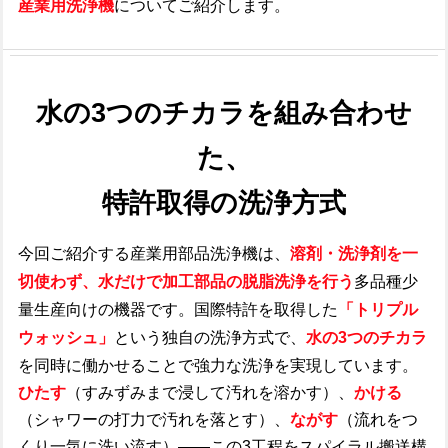
産業用洗浄機
についてご紹介します。
水の3つのチカラを組み合わせ
た、
特許取得の洗浄方式
今回ご紹介する
産業用部品洗浄機
は、
溶剤・洗浄剤を一
切使わず、水だけで加工部品の脱脂洗浄を行う
多品種少
量生産向けの機器です。国際特許を取得した
「トリプル
ウォッシュ」
という独自の洗浄方式で、
水の3つのチカラ
を同時に働かせることで強力な洗浄を実現しています。
ひたす
（すみずみまで浸して汚れを溶かす）、
かける
（シャワーの打力で汚れを落とす）、
ながす
（流れをつ
くり一気に洗い流す）——この3工程をスパイラル搬送構